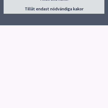
Huvudmeny
Tillåt endast nödvändiga kakor
Start
Om Gränbyskolan
Verksamhet och aktiviteter
Kontakt
Elevhälsa
Snabblänkar
Uppsala kommun
Skolverket
Kontakt
Gränbyskolan
018-7275820
Skicka e-post