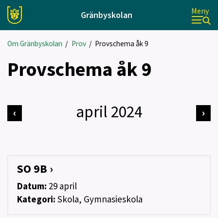
Meny
Gränbyskolan
Om Gränbyskolan
/
Prov
/
Provschema åk 9
Provschema åk 9
april 2024
‹
›
SO 9B ›
Datum:
29
april
Kategori:
Skola, Gymnasieskola