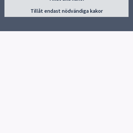
Huvudmeny
Tillåt endast nödvändiga kakor
Start
Om Gränbyskolan
Verksamhet och aktiviteter
Kontakt
Elevhälsa
Snabblänkar
Uppsala kommun
Skolverket
Kontakt
Gränbyskolan
018-7275820
Skicka e-post