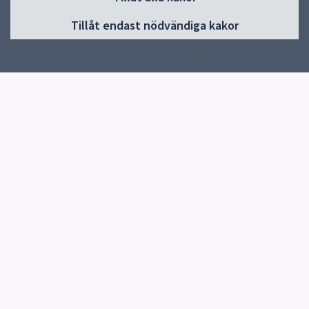
Huvudmeny
Tillåt endast nödvändiga kakor
Start
Om Gränbyskolan
Verksamhet och aktiviteter
Kontakt
Elevhälsa
Snabblänkar
Uppsala kommun
Skolverket
Kontakt
Gränbyskolan
018-7275820
Skicka e-post