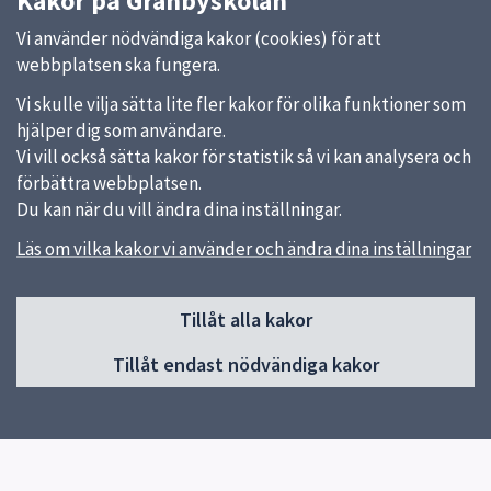
Kakor på Gränbyskolan
Vi använder nödvändiga kakor (cookies) för att
webbplatsen ska fungera.
Vi skulle vilja sätta lite fler kakor för olika funktioner som
hjälper dig som användare.
Vi vill också sätta kakor för statistik så vi kan analysera och
förbättra webbplatsen.
Du kan när du vill ändra dina inställningar.
Läs om vilka kakor vi använder och ändra dina inställningar
Sidfot
Tillåt alla kakor
Huvudmeny
Tillåt endast nödvändiga kakor
Start
Om Gränbyskolan
Verksamhet och aktiviteter
Kontakt
Elevhälsa