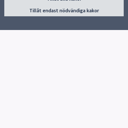
Huvudmeny
Tillåt endast nödvändiga kakor
Start
Om Gränbyskolan
Verksamhet och aktiviteter
Kontakt
Elevhälsa
Snabblänkar
Uppsala kommun
Skolverket
Kontakt
Gränbyskolan
018-7275820
Skicka e-post