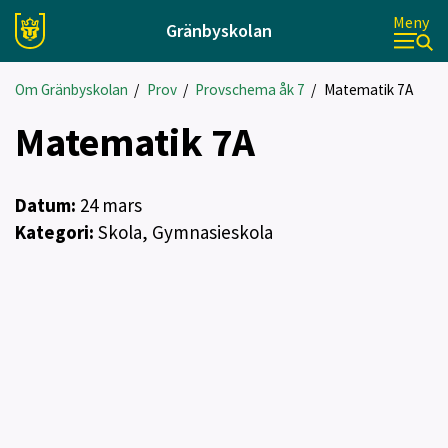
Meny
Gränbyskolan
Om Gränbyskolan
/
Prov
/
Provschema åk 7
/
Matematik 7A
Matematik 7A
Datum:
24
mars
Kategori:
Skola, Gymnasieskola