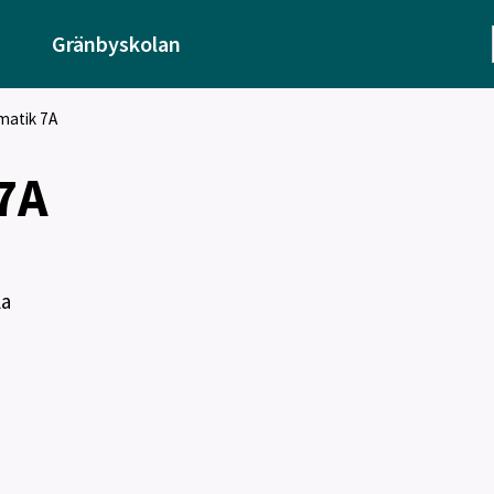
Gränbyskolan
matik 7A
7A
la