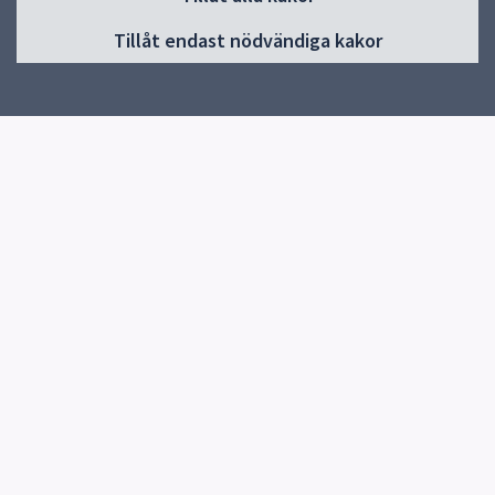
Huvudmeny
Tillåt endast nödvändiga kakor
Start
Om Gränbyskolan
Verksamhet och aktiviteter
Kontakt
Elevhälsa
Snabblänkar
Uppsala kommun
Skolverket
Kontakt
Gränbyskolan
018-7275820
Skicka e-post