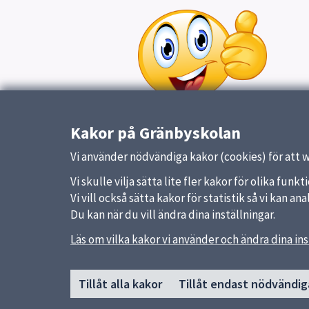
Kakor på Gränbyskolan
Publicerad:
12 februari 2021
Vi använder nödvändiga kakor (cookies) för att 
Vi skulle vilja sätta lite fler kakor för olika fu
Vi vill också sätta kakor för statistik så vi kan 
Du kan när du vill ändra dina inställningar.
Läs om vilka kakor vi använder och ändra dina ins
Sidfot
Huvudmeny
Snabb
Tillåt alla kakor
Tillåt endast nödvändig
Start
Uppsal
Om Gränbyskolan
Skolver