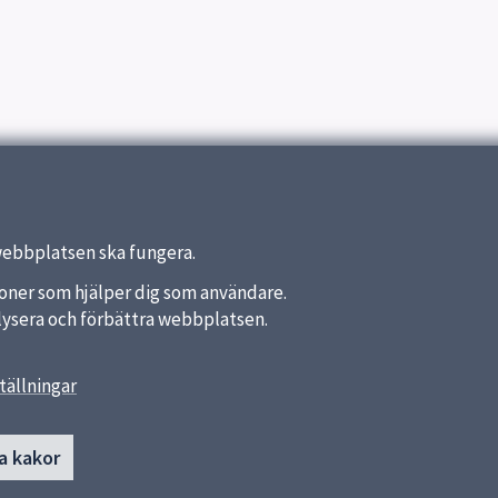
webbplatsen ska fungera.
nktioner som hjälper dig som användare.
analysera och förbättra webbplatsen.
tällningar
länkar
Kontakt
a kakor
Gränbyskolan
a kommun
018-7275820
ket