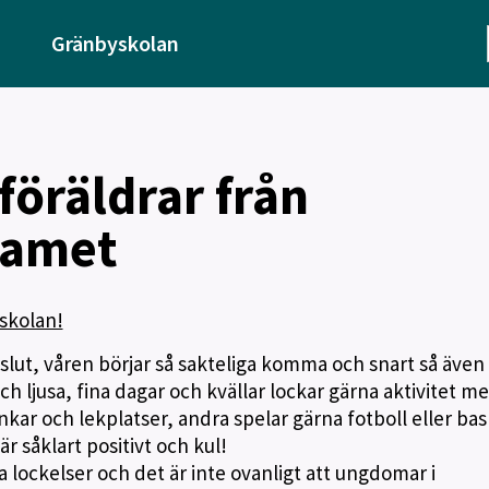
Gränbyskolan
 föräldrar från
eamet
yskolan!
 slut, våren börjar så sakteliga komma och snart så även
ljusa, fina dagar och kvällar lockar gärna aktivitet m
ar och lekplatser, andra spelar gärna fotboll eller bas
r såklart positivt och kul!
 lockelser och det är inte ovanligt att ungdomar i