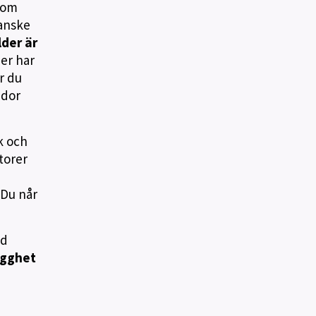
Som
anske
lder är
 er har
r du
idor
k och
torer
 Du når
ad
ygghet