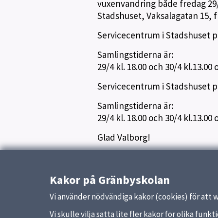
vuxenvandring både fredag 29/4
Stadshuset, Vaksalagatan 15, fre
Servicecentrum i Stadshuset på
Samlingstiderna är:
29/4 kl. 18.00 och 30/4 kl.13.00 
Servicecentrum i Stadshuset på
Samlingstiderna är:
29/4 kl. 18.00 och 30/4 kl.13.00 
Glad Valborg!
Varma hälsningar från Gränbys
Kakor på Gränbyskolan
Publicerad:
26 april 2016
Vi använder nödvändiga kakor (cookies) för att 
Vi skulle vilja sätta lite fler kakor för olika fu