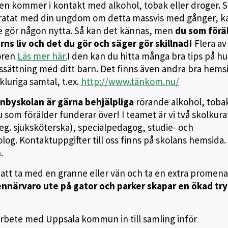
gen kommer i kontakt med alkohol, tobak eller droger. 
 pratat med din ungdom om detta massvis med gånger, k
te gör någon nytta. Så kan det kännas, men
du som förä
rns liv och det du gör och säger gör skillnad!
Flera av
ören
Läs mer här.
I den kan du hitta många bra tips på hu
ssättning med ditt barn. Det finns även andra bra hems
kluriga samtal, t.ex.
http://www.tänkom.nu/
nbyskolan är gärna behjälpliga
rörande alkohol, toba
om förälder funderar över! I teamet är vi två skolkura
eg. sjuksköterska), specialpedagog, studie- och
og. Kontaktuppgifter till oss finns på skolans hemsida.
.
ig att ta med en granne eller vän och ta en extra promen
nnärvaro ute på gator och parker skapar en ökad tr
arbete med Uppsala kommun in till samling inför