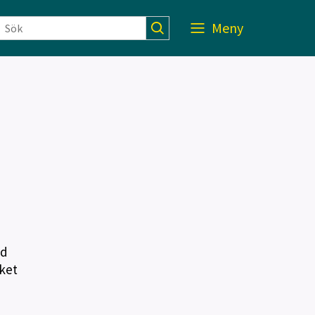
Meny
ed
ket