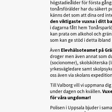
högstadieålder för första gån
tonårsförälder har du säkert
känns det som att dina ord in
den viktigaste vuxna i ditt ba
i dagarna fått hem Tonårsparl
kan prata om alkohol och grän
som kan ge stöd i detta ibland 
Även
Elevhälsoteamet på Grä
droger men även annat som du s
(socionomer), skolsköterska (l
yrkesvägledare samt skolpsykol
oss även via skolans expedition
Till Valborg vill vi uppmana d
under dagen och kvällen.
Vuxe
för våra ungdomar!
Polisen i Uppsala bjuder i sam