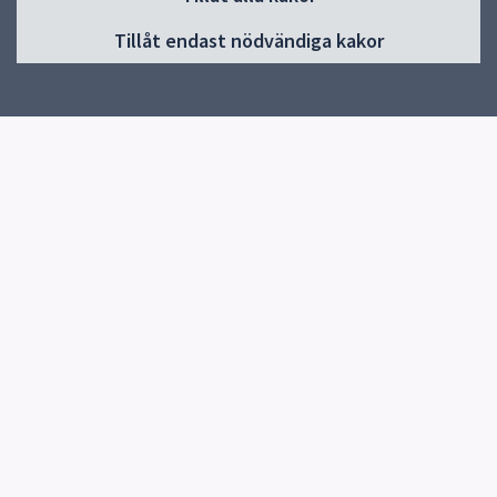
Huvudmeny
Tillåt endast nödvändiga kakor
Start
Om Gränbyskolan
Verksamhet och aktiviteter
Kontakt
Elevhälsa
Snabblänkar
Uppsala kommun
Skolverket
Kontakt
Gränbyskolan
018-7275820
Skicka e-post