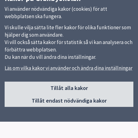
Vi använder nödvändiga kakor (cookies) för att
webbplatsen ska fungera.
Vi skulle vilja sätta lite fler kakor för olika funktioner som
hjälper dig som användare.
Vi vill också sätta kakor för statistik så vi kan analysera och
förbättra webbplatsen.
Du kan när du vill ändra dina inställningar.
Läs om vilka kakor vi använder och ändra dina inställningar
Sidfot
Tillåt alla kakor
Huvudmeny
Tillåt endast nödvändiga kakor
Start
Om Gränbyskolan
Verksamhet och aktiviteter
Kontakt
Elevhälsa