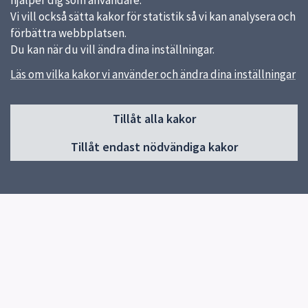
hjälper dig som användare.
Vi vill också sätta kakor för statistik så vi kan analysera och
förbättra webbplatsen.
Du kan när du vill ändra dina inställningar.
Läs om vilka kakor vi använder och ändra dina inställningar
Sidfot
Tillåt alla kakor
Huvudmeny
Tillåt endast nödvändiga kakor
Start
Om Gränbyskolan
Verksamhet och aktiviteter
Kontakt
Elevhälsa
Snabblänkar
Uppsala kommun