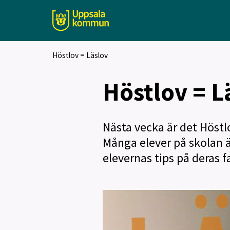
Höstlov = Läslov
Höstlov = L
Nästa vecka är det Höstl
Många elever på skolan äl
elevernas tips på deras f