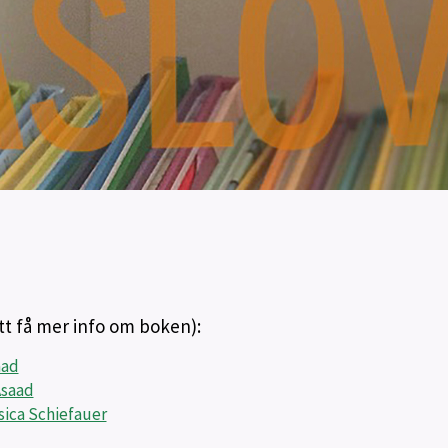
att få mer info om boken):
aad
Asaad
ica Schiefauer