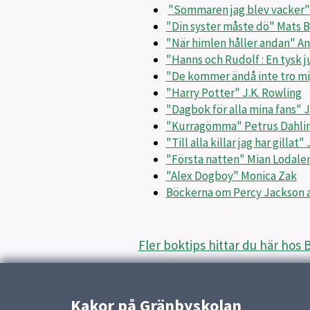
"Sommaren jag blev vacker"
"Din syster måste dö" Mats 
"När himlen håller andan" An
"Hanns och Rudolf : En tysk
"De kommer ändå inte tro mi
"Harry Potter" J.K. Rowling
"Dagbok för alla mina fans" J
"Kurragömma" Petrus Dahli
"Till alla killar jag har gillat
"Första natten" Mian Lodale
"Alex Dogboy" Monica Zak
Böckerna om Percy Jackson a
Fler boktips hittar du här hos 
Ha ett härligt lov!
Kakor på Gränbyskolan
Publicerad:
23 oktober 2019