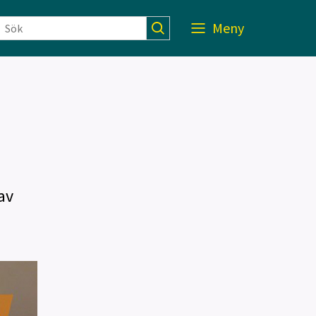
Meny
av