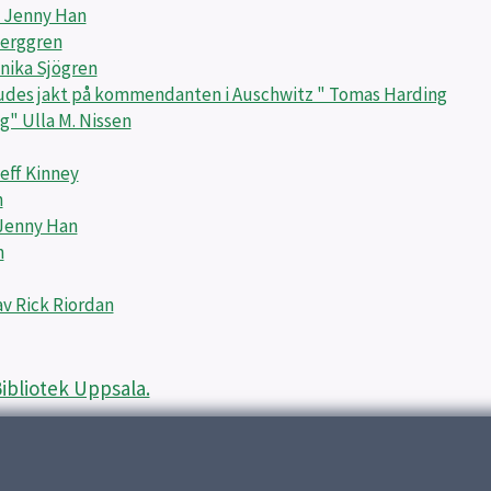
 Jenny Han
Berggren
nika Sjögren
 judes jakt på kommendanten i Auschwitz " Tomas Harding
g" Ulla M. Nissen
eff Kinney
n
" Jenny Han
n
v Rick Riordan
Bibliotek Uppsala.