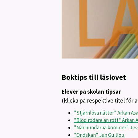
Boktips till läslovet
Elever på skolan tipsar
(klicka på respektive titel för 
"Stjärnlösa nätter" Arkan As
"Blod rödare än rött" Arkan 
"När hundarna kommer" Jess
"Ondskan" Jan Guillou