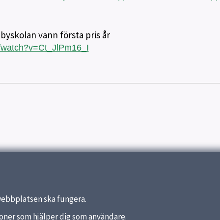
byskolan vann första pris år
m/watch?v=Ct_JlPm16_I
webbplatsen ska fungera.
nktioner som hjälper dig som användare.