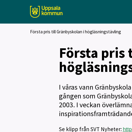
Första pris till Gränbyskolan i högläsningstävling
Första pris 
högläsnings
I våras vann Gränbyskolan
gången som Gränbyskolan
2003. I veckan överlämn
inspirationsframträdande 
Se klipp från SVT Nyheter:
htt