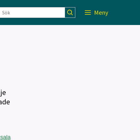
Meny
je
tade
psala