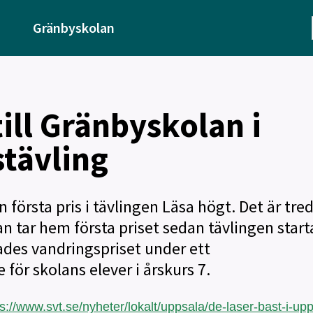
Gränbyskolan
till Gränbyskolan i
tävling
 första pris i tävlingen Läsa högt. Det är tred
 tar hem första priset sedan tävlingen star
ades vandringspriset under ett
för skolans elever i årskurs 7.
ps://www.svt.se/nyheter/lokalt/uppsala/de-laser-bast-i-up