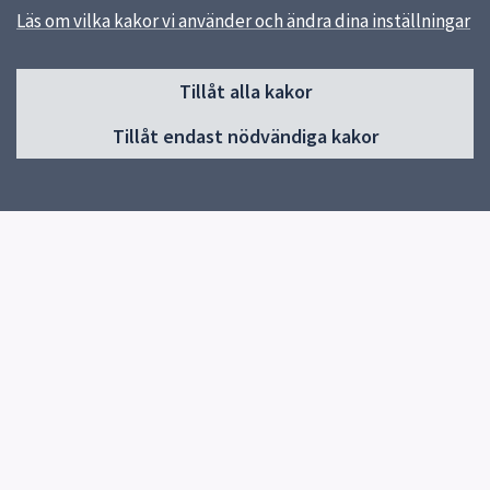
Läs om vilka kakor vi använder och ändra dina inställningar
Sidfot
Tillåt alla kakor
Huvudmeny
Tillåt endast nödvändiga kakor
Start
Om Gränbyskolan
Verksamhet och aktiviteter
Kontakt
Elevhälsa
Snabblänkar
Uppsala kommun
Skolverket
Kontakt