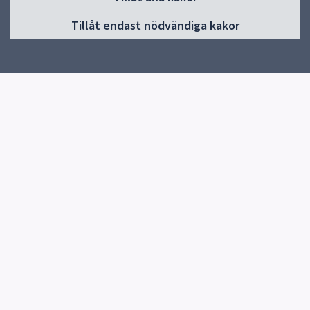
Huvudmeny
Tillåt endast nödvändiga kakor
Start
Om Gränbyskolan
Verksamhet och aktiviteter
Kontakt
Elevhälsa
Snabblänkar
Uppsala kommun
Skolverket
Kontakt
Gränbyskolan
018-7275820
Skicka e-post