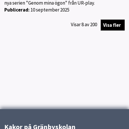
nya serien "Genom mina ögon" från UR-play.
Publicerad:
10 september 2025
Visar
8
av
200
Visa fler
Kakor på Gränbyskolan