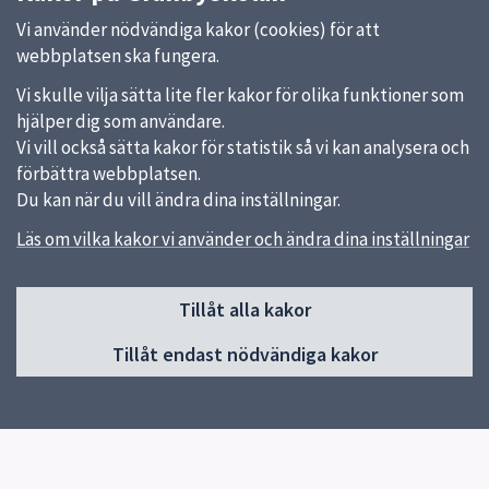
Vi använder nödvändiga kakor (cookies) för att
webbplatsen ska fungera.
Vi skulle vilja sätta lite fler kakor för olika funktioner som
hjälper dig som användare.
Vi vill också sätta kakor för statistik så vi kan analysera och
förbättra webbplatsen.
Du kan när du vill ändra dina inställningar.
Läs om vilka kakor vi använder och ändra dina inställningar
Sidfot
Tillåt alla kakor
Huvudmeny
Tillåt endast nödvändiga kakor
Start
Om Gränbyskolan
Verksamhet och aktiviteter
Kontakt
Elevhälsa