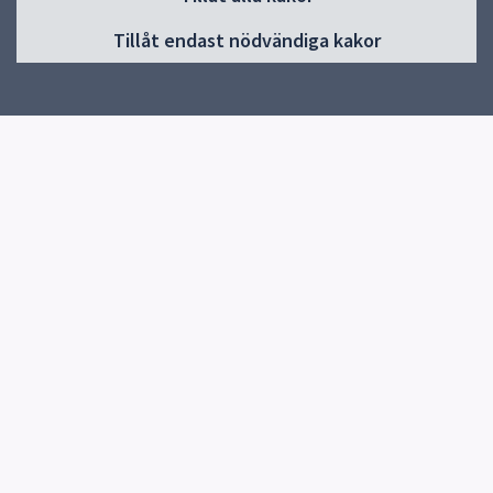
Huvudmeny
Tillåt endast nödvändiga kakor
Start
Om Gränbyskolan
Verksamhet och aktiviteter
Kontakt
Elevhälsa
Snabblänkar
Uppsala kommun
Skolverket
Kontakt
Gränbyskolan
018-7275820
Skicka e-post